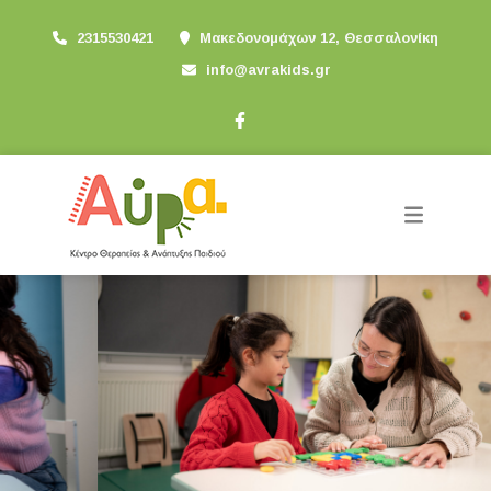
2315530421
Μακεδονομάχων 12, Θεσσαλονίκη
info@avrakids.gr